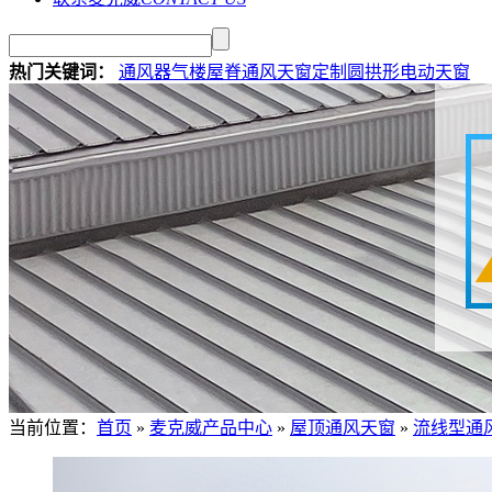
热门关键词：
通风器
气楼
屋脊通风天窗定制
圆拱形电动天窗
当前位置：
首页
»
麦克威产品中心
»
屋顶通风天窗
»
流线型通