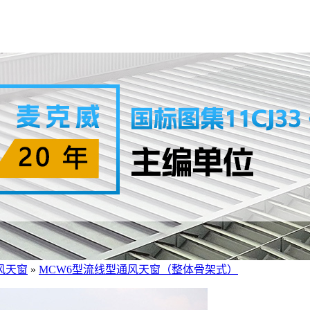
风天窗
»
MCW6型流线型通风天窗（整体骨架式）