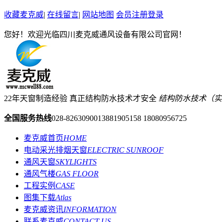
收藏麦克威
|
在线留言
|
网站地图
会员注册登录
您好！欢迎光临四川麦克威通风设备有限公司官网！
22年天窗制造经验 真正结构防水技术才安全
结构防水技术（实用新型
全国服务热线
028-82630900
13881905158 18080956725
麦克威首页
HOME
电动采光排烟天窗
ELECTRIC SUNROOF
通风天窗
SKYLIGHTS
通风气楼
GAS FLOOR
工程实例
CASE
图集下载
Atlas
麦克威资讯
INFORMATION
联系麦克威
CONTACT US