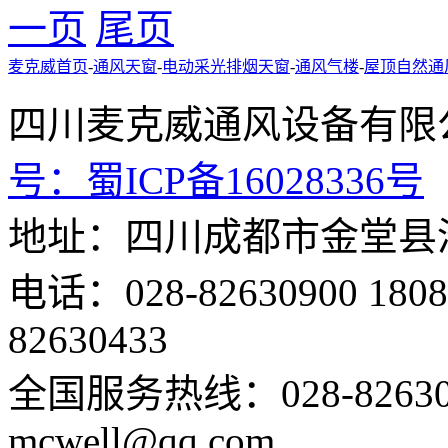
一页
尾页
麦克威首页
-
通风天窗
-
电动采光排烟天窗
-
通风气楼
-
屋顶自然通
四川麦克威通风设备
号：
蜀ICP备16028336号
地址：四川成都市金堂县
电话：028-82630900 18
82630433
全国服务热线：028-82630
mcwell@qq.com