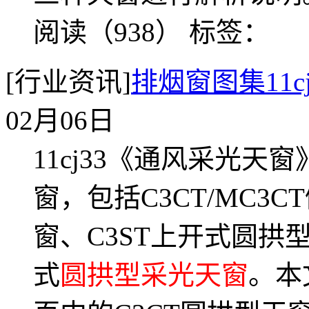
阅读（938）
标签：
[行业资讯]
排烟窗图集11c
02月06日
11cj33《通风采光
窗，包括C3CT/MC
窗、C3ST上开式圆拱
式
圆拱型采光天窗
。本