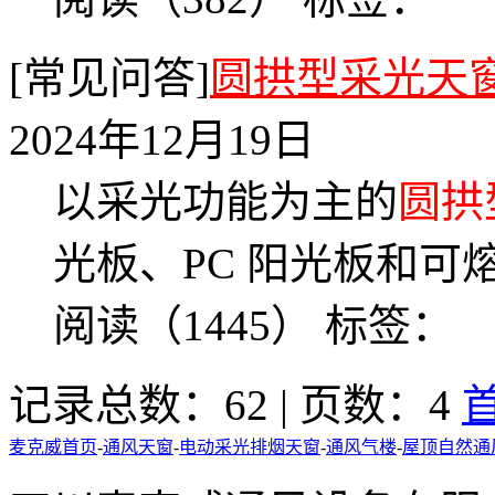
[常见问答]
圆拱型采光天
2024年12月19日
以采光功能为主的
圆拱
光板、PC 阳光板和可
阅读（1445）
标签：
记录总数：62 | 页数：4
麦克威首页
-
通风天窗
-
电动采光排烟天窗
-
通风气楼
-
屋顶自然通