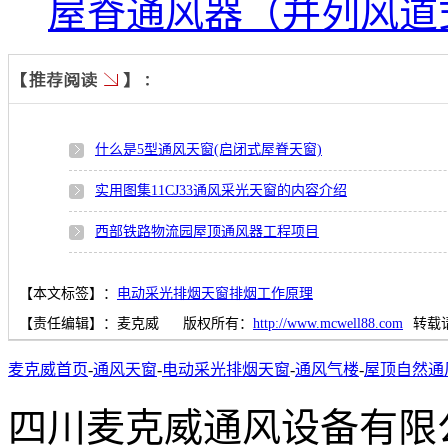
屋脊通风器（并列风道
什么是5型通风天窗(启闭式屋脊天窗)
实用图集11CJ33通风采光天窗的内容介绍
西部铁路物流园屋顶通风器工程项目
【本文标签】：
电动采光排烟天窗排烟工作原理
【责任编辑】：
麦克威
版权所有：
http://www.mcwell88.com
转载
麦克威首页
-
通风天窗
-
电动采光排烟天窗
-
通风气楼
-
屋顶自然通
四川麦克威通风设备