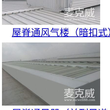
屋脊通风气楼（暗扣式