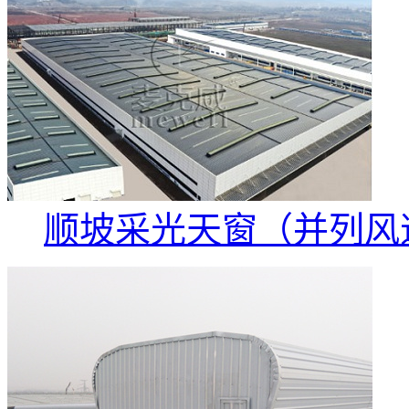
顺坡采光天窗（并列风