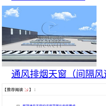
通风排烟天窗（间隔风