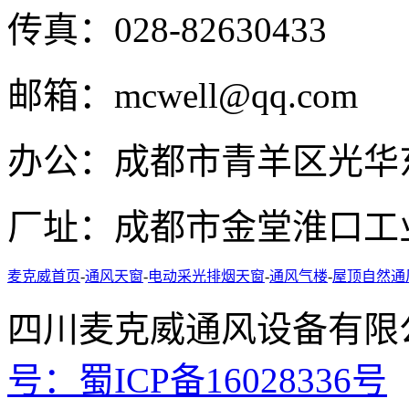
传真：
028-82630433
邮箱：
mcwell@qq.com
办公：
成都市青羊区光华东
厂址：
成都市金堂淮口工
麦克威首页
-
通风天窗
-
电动采光排烟天窗
-
通风气楼
-
屋顶自然通
四川麦克威通风设备
号：
蜀ICP备16028336号