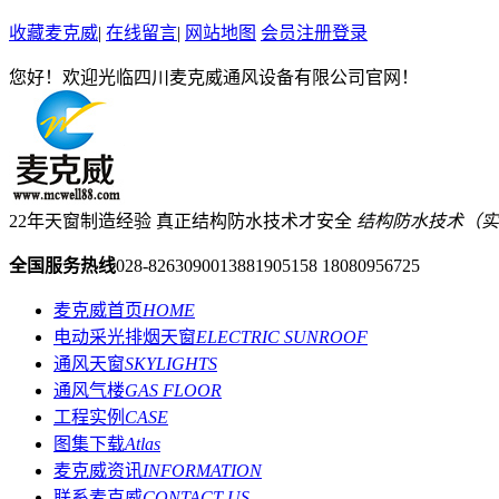
收藏麦克威
|
在线留言
|
网站地图
会员注册登录
您好！欢迎光临四川麦克威通风设备有限公司官网！
22年天窗制造经验 真正结构防水技术才安全
结构防水技术（实用新型
全国服务热线
028-82630900
13881905158 18080956725
麦克威首页
HOME
电动采光排烟天窗
ELECTRIC SUNROOF
通风天窗
SKYLIGHTS
通风气楼
GAS FLOOR
工程实例
CASE
图集下载
Atlas
麦克威资讯
INFORMATION
联系麦克威
CONTACT US