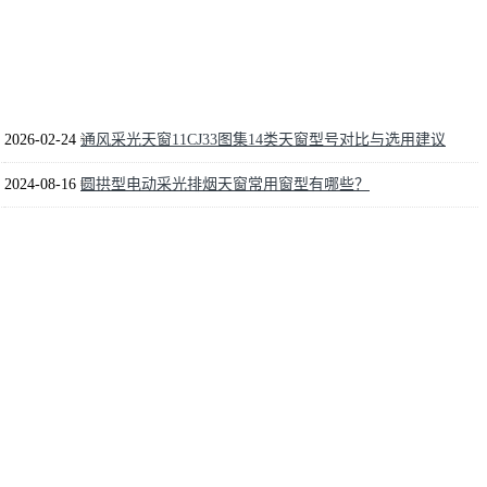
详情】
2026-02-24
通风采光天窗11CJ33图集14类天窗型号对比与选用建议
场景的
2024-08-16
圆拱型电动采光排烟天窗常用窗型有哪些？
详情】