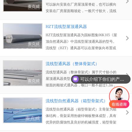
可以纵向安装在厂房屋顶屋脊处，也可以横向
安装在厂房屋面顺坡处，一般尺寸较大，流线
体的外形较为美观，减少本体风荷载的同时，
也可提升通风效率。主要由骨架、泄水槽、泛
HZT流线型屋顶通风器
水板、防雨板、导流板、外护板及执行系统等
HZT流线型屋顶通风器为国标图集06K105《屋
几部分构成。
顶自然通风器》中流线型屋顶通风器的型号。
流线型（HZT）通风器可以在屋脊纵向布置或
顺坡横向布置，也可屋脊与顺坡同时布置安
装。通风器外观呈流线状，通风效率较高。用
流线型通风器（整体骨架式）
户也可根据实际需求选配启闭阀板，通过控制
流线型通风器（整体骨架式）属于尺寸较小的
阀板来调节通风采光量，启闭阀板可根据需要
可以介绍下你们的产品么？
屋顶通风器类型，其外观呈流线型，是安装于
设计为手动、电动、消防联动式等控制方式。
坡面的顺坡式通风器，喉口一般不超过1.2m，
具有良好的机械性能及抗腐蚀能力，安装时无
焊接基座，其骨架直接固定于屋顶檩条上，安
流线型自然通风器（箱型骨架式）
装便捷。
流线型自然通风器（箱型骨架式）主骨架为箱
体结构，骨架采用热镀锌钢板整体成型，具有
优异的防腐蚀性及良好的机械强度，箱型骨架
式通风器不需要焊接基座，直接将骨架固定于