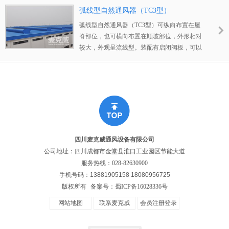
屋面檩条之上，产品自重轻，现场装配方便迅
弧线型自然通风器（TC3型）
速，具有通风和采光双重性能，通常为开敞式
弧线型自然通风器（TC3型）可纵向布置在屋
设计。
脊部位，也可横向布置在顺坡部位，外形相对
较大，外观呈流线型。装配有启闭阀板，可以
电动或手动控制阀板启闭来调节通风量大小，
也可实现消防联动控制，依靠热感、风感、烟
感等进行联动控制。
四川麦克威通风设备有限公司
公司地址：四川成都市金堂县淮口工业园区节能大道
服务热线：
028-82630900
手机号码：13881905158 18080956725
版权所有
备案号：
蜀ICP备16028336号
网站地图
联系麦克威
会员注册登录