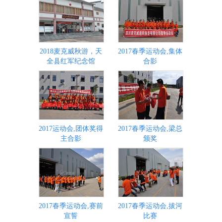
2018麦克威秋游，天
2017春季运动会,集体
全县红军纪念馆
合影
2017运动会,团体奖得
2017春季运动会,梁总
主合影
颁奖
2017春季运动会,赛前
2017春季运动会,拔河
宣誓
比赛