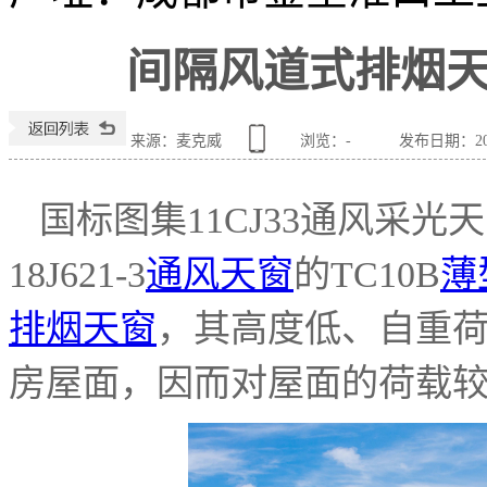
间隔风道式排烟
来源：麦克威
浏览：
-
发布日期：2023
国标图集11CJ33通风采光
18J621-3
通风天窗
的TC10B
薄
排烟天窗
，其高度低、自重
房屋面，因而对屋面的荷载