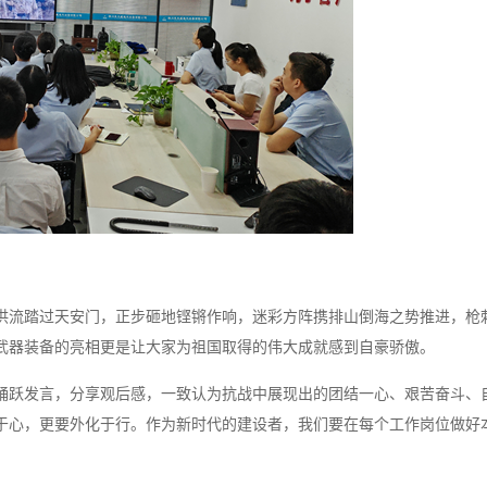
洪流踏过天安门，正步砸地铿锵作响，迷彩方阵携排山倒海之势推进，枪
武器装备的亮相更是让大家为祖国取得的伟大成就感到自豪骄傲。
踊跃发言，分享观后感，一致认为抗战中展现出的团结一心、艰苦奋斗、
于心，更要外化于行。作为新时代的建设者，我们要在每个工作岗位做好