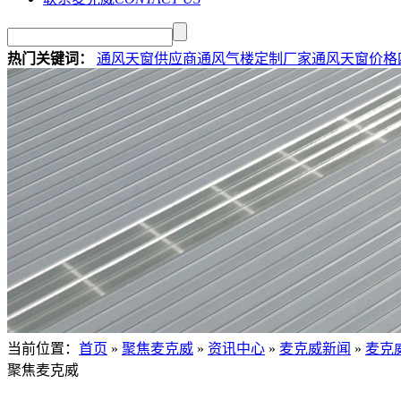
热门关键词：
通风天窗供应商
通风气楼定制厂家
通风天窗价格
当前位置
：
首页
»
聚焦麦克威
»
资讯中心
»
麦克威新闻
»
麦克
聚焦麦克威