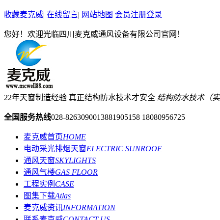
收藏麦克威
|
在线留言
|
网站地图
会员注册登录
您好！欢迎光临四川麦克威通风设备有限公司官网！
22年天窗制造经验 真正结构防水技术才安全
结构防水技术（实用新型
全国服务热线
028-82630900
13881905158 18080956725
麦克威首页
HOME
电动采光排烟天窗
ELECTRIC SUNROOF
通风天窗
SKYLIGHTS
通风气楼
GAS FLOOR
工程实例
CASE
图集下载
Atlas
麦克威资讯
INFORMATION
联系麦克威
CONTACT US