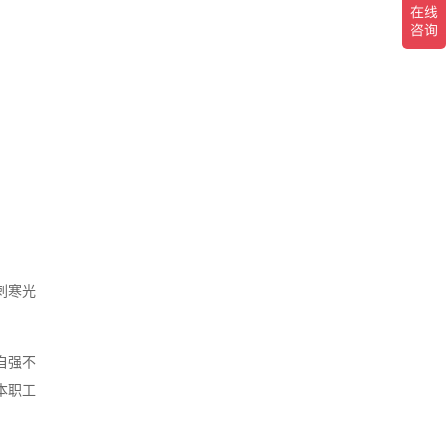
刺寒光
自强不
本职工