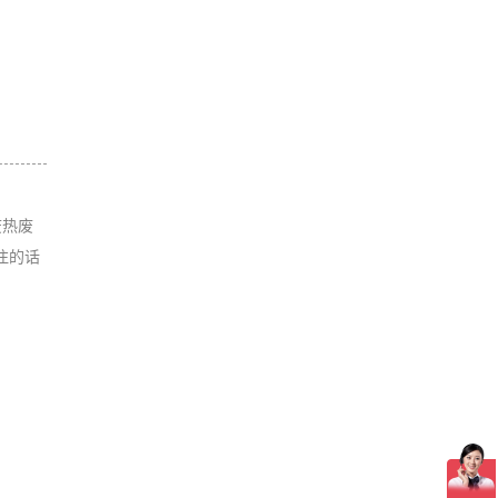
废热废
注的话