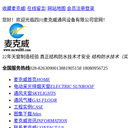
收藏麦克威
|
在线留言
|
网站地图
会员注册登录
您好！欢迎光临四川麦克威通风设备有限公司官网！
22年天窗制造经验 真正结构防水技术才安全
结构防水技术（实用新型
全国服务热线
028-82630900
13881905158 18080956725
麦克威首页
HOME
电动采光排烟天窗
ELECTRIC SUNROOF
通风天窗
SKYLIGHTS
通风气楼
GAS FLOOR
工程实例
CASE
图集下载
Atlas
麦克威资讯
INFORMATION
联系麦克威
CONTACT US