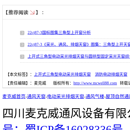
22cj87-3国标图集三角型上开窗分析
22cj87-3《采光、通风、排烟天窗》图集：三角型上开天
上开式三角型电动采光排烟天窗与圆拱型固定采光天窗组
【本文标签】：
上开式三角型电动采光排烟天窗
消防电动排烟天窗
【责任编辑】：
麦克威
版权所有：
http://www.mcwell88.com
转载
麦克威首页
-
通风天窗
-
电动采光排烟天窗
-
通风气楼
-
屋顶自然通
四川麦克威通风设备
号：
蜀ICP备16028336号