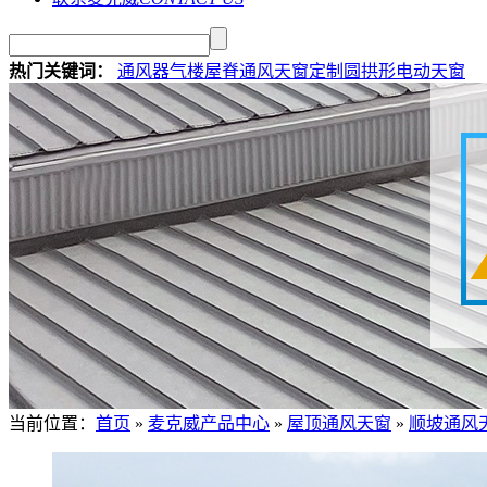
热门关键词：
通风器
气楼
屋脊通风天窗定制
圆拱形电动天窗
当前位置：
首页
»
麦克威产品中心
»
屋顶通风天窗
»
顺坡通风