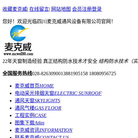
收藏麦克威
|
在线留言
|
网站地图
会员注册登录
您好！欢迎光临四川麦克威通风设备有限公司官网！
22年天窗制造经验 真正结构防水技术才安全
结构防水技术（实用新型
全国服务热线
028-82630900
13881905158 18080956725
麦克威首页
HOME
电动采光排烟天窗
ELECTRIC SUNROOF
通风天窗
SKYLIGHTS
通风气楼
GAS FLOOR
工程实例
CASE
图集下载
Atlas
麦克威资讯
INFORMATION
联系麦克威
CONTACT US