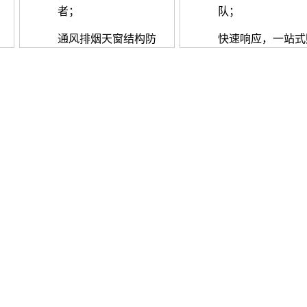
者；
队；
通风排烟天窗结构防
快速响应，一站式
水技术（实用新型专
心服务，解决问题
利 ：
留麻烦
ZL 2019 2 0682075.0），
杜绝了渗漏隐患