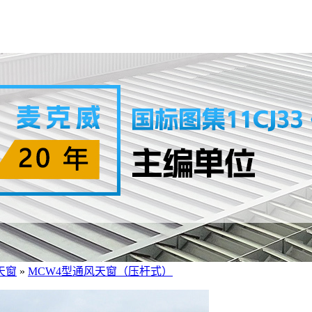
天窗
»
MCW4型通风天窗（压杆式）