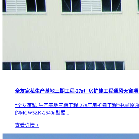
全友家私生产基地三期工程-27#厂房扩建工程通风天窗项
“全友家私-生产基地三期工程-27#厂房扩建工程”中
的MCW5ZK-2540n型屋...
查看详情 +