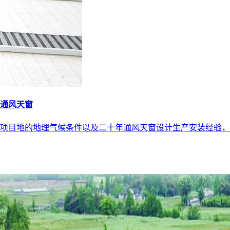
型通风天窗
项目地的地理气候条件以及二十年通风天窗设计生产安装经验，