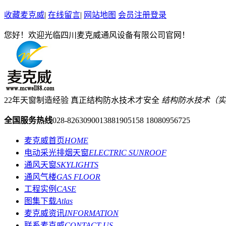
收藏麦克威
|
在线留言
|
网站地图
会员注册登录
您好！欢迎光临四川麦克威通风设备有限公司官网！
22年天窗制造经验 真正结构防水技术才安全
结构防水技术（实用新型
全国服务热线
028-82630900
13881905158 18080956725
麦克威首页
HOME
电动采光排烟天窗
ELECTRIC SUNROOF
通风天窗
SKYLIGHTS
通风气楼
GAS FLOOR
工程实例
CASE
图集下载
Atlas
麦克威资讯
INFORMATION
联系麦克威
CONTACT US