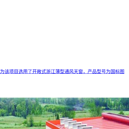
为该项目选用了开敞式浙江薄型通风天窗，产品型号为国标图