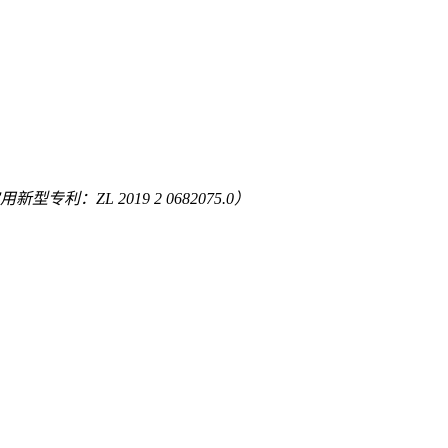
专利：ZL 2019 2 0682075.0）