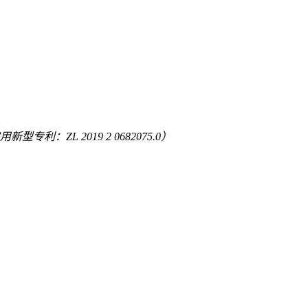
专利：ZL 2019 2 0682075.0）