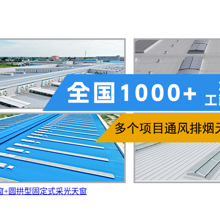
窗+圆拱型固定式采光天窗