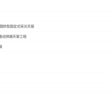
+圆拱型固定式采光天窗
电动排烟天窗工程
窗