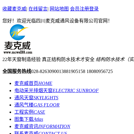
收藏麦克威
|
在线留言
|
网站地图
会员注册登录
您好！欢迎光临四川麦克威通风设备有限公司官网！
22年天窗制造经验 真正结构防水技术才安全
结构防水技术（实用新型
全国服务热线
028-82630900
13881905158 18080956725
麦克威首页
HOME
电动采光排烟天窗
ELECTRIC SUNROOF
通风天窗
SKYLIGHTS
通风气楼
GAS FLOOR
工程实例
CASE
图集下载
Atlas
麦克威资讯
INFORMATION
联系麦克威
CONTACT US