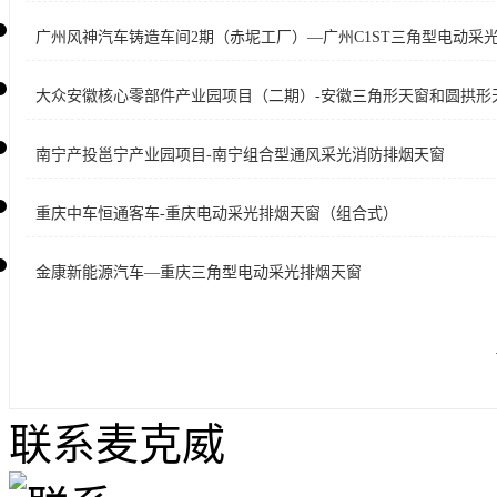
广州风神汽车铸造车间2期（赤坭工厂）—广州C1ST三角型电动采
大众安徽核心零部件产业园项目（二期）-安徽三角形天窗和圆拱形
南宁产投邕宁产业园项目-南宁组合型通风采光消防排烟天窗
重庆中车恒通客车-重庆电动采光排烟天窗（组合式）
金康新能源汽车—重庆三角型电动采光排烟天窗
联系麦克威